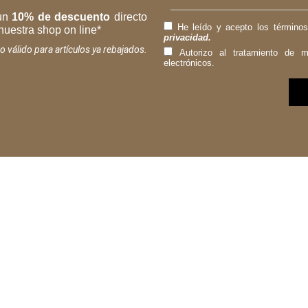
 un
10% de descuento
directo
He leído y acepto los término
nuestra shop on line*
privacidad.
o válido para artículos ya rebajados.
Autorizo al tratamiento de m
electrónicos.