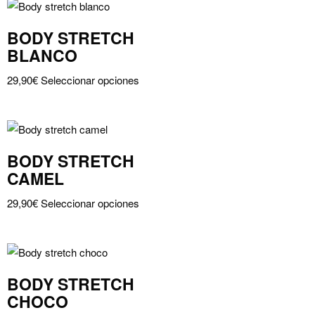
múltiples
variantes.
BODY STRETCH
Las
BLANCO
opciones
Este
se
29,90
€
Seleccionar opciones
producto
pueden
tiene
elegir
múltiples
en
variantes.
la
BODY STRETCH
Las
página
CAMEL
opciones
de
Este
se
producto
29,90
€
Seleccionar opciones
producto
pueden
tiene
elegir
múltiples
en
variantes.
la
BODY STRETCH
Las
página
CHOCO
opciones
de