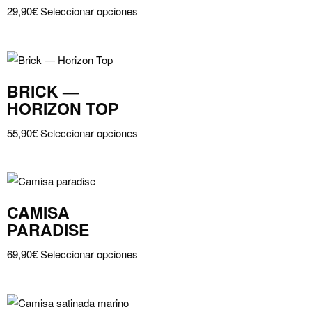
Este
se
producto
29,90
€
Seleccionar opciones
producto
pueden
tiene
elegir
múltiples
en
variantes.
la
BRICK —
Las
página
HORIZON TOP
opciones
de
Este
se
producto
55,90
€
Seleccionar opciones
producto
pueden
tiene
elegir
múltiples
en
variantes.
la
CAMISA
Las
página
PARADISE
opciones
de
Este
se
producto
69,90
€
Seleccionar opciones
producto
pueden
tiene
elegir
múltiples
en