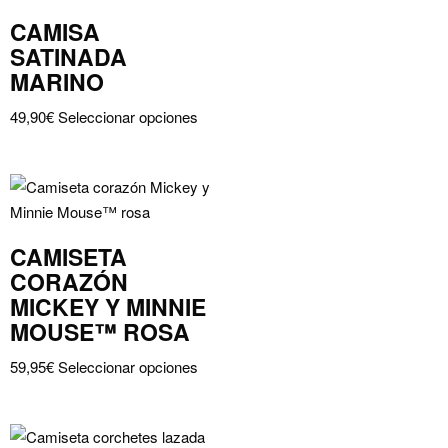
variantes.
la
CAMISA
Las
página
SATINADA
opciones
de
MARINO
se
producto
Este
pueden
49,90
€
Seleccionar opciones
producto
elegir
tiene
en
múltiples
la
variantes.
página
Las
de
CAMISETA
opciones
producto
CORAZÓN
se
MICKEY Y MINNIE
pueden
MOUSE™ ROSA
elegir
Este
en
59,95
€
Seleccionar opciones
producto
la
tiene
página
múltiples
de