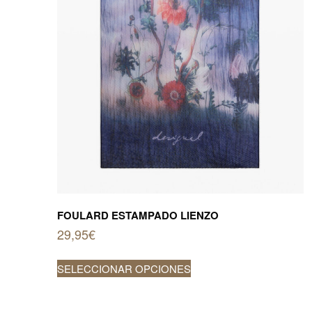
FOULARD ESTAMPADO LIENZO
29,95
€
Este
SELECCIONAR OPCIONES
producto
tiene
múltiples