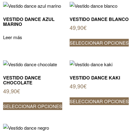
múltiples
múlt
la
variantes.
vari
pági
Las
Las
VESTIDO DANCE AZUL
VESTIDO DANCE BLANCO
de
MARINO
opciones
opci
49,90
€
prod
se
se
Leer más
Este
pueden
pue
SELECCIONAR OPCIONES
prod
elegir
elegi
tien
en
en
múlt
la
la
vari
página
pági
Las
VESTIDO DANCE
VESTIDO DANCE KAKI
de
de
CHOCOLATE
opci
49,90
€
producto
prod
49,90
€
se
Este
pue
Este
SELECCIONAR OPCIONES
prod
SELECCIONAR OPCIONES
elegi
producto
tien
en
tiene
múlt
la
múltiples
vari
pági
variantes.
Las
de