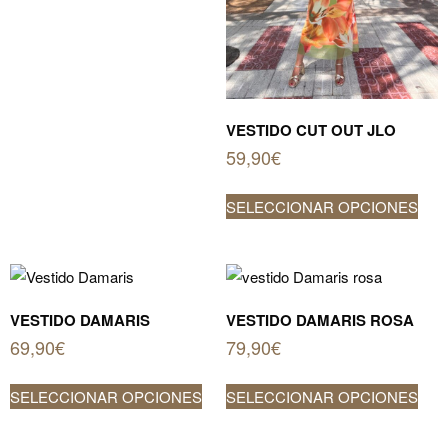
múltiples
variantes.
Las
opciones
se
VESTIDO CUT OUT JLO
pueden
59,90
€
elegir
Este
en
SELECCIONAR OPCIONES
prod
la
tien
página
múlt
de
vari
producto
Las
VESTIDO DAMARIS
VESTIDO DAMARIS ROSA
opci
69,90
€
79,90
€
se
Este
Este
pue
SELECCIONAR OPCIONES
SELECCIONAR OPCIONES
producto
prod
elegi
tiene
tien
en