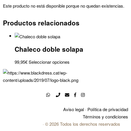
Este producto no está disponible porque no quedan existencias.
Productos relacionados
Chaleco doble solapa
Este
99,95
€
Seleccionar opciones
producto
tiene
múltiples
variantes.
Las
opciones
Aviso legal
·
Política de privacidad
se
Términos y condiciones
pueden
BLACK DRESS
· ©
2026 Todos los derechos reservados
elegir