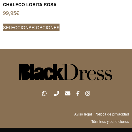
CHALECO LOBITA ROSA
99,95
€
Este
SELECCIONAR OPCIONES
producto
tiene
múltiples
variantes.
Las
opciones
se
pueden
elegir
en
la
página
Aviso legal
·
Política de privacidad
de
Términos y condiciones
producto