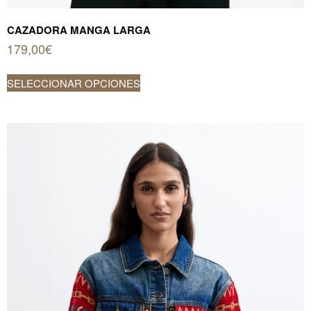
CAZADORA MANGA LARGA
179,00
€
Este
SELECCIONAR OPCIONES
producto
tiene
múltiples
variantes.
Las
opciones
se
pueden
elegir
en
la
página
de