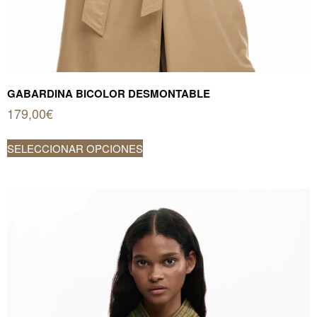
GABARDINA BICOLOR DESMONTABLE
179,00
€
Este
SELECCIONAR OPCIONES
producto
tiene
múltiples
variantes.
Las
opciones
se
pueden
elegir
en