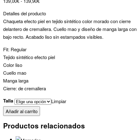
Rango
139,00
€
-
139,90
€
de
Detalles del producto
precios:
Chaqueta efecto piel en tejido sintético color morado con cierre
desde
delantero de cremallera. Cuello mao y diseño de manga larga con
139,00€
bajo recto. Acabado liso sin estampados visibles.
hasta
139,90€
Fit: Regular
Tejido sintético efecto piel
Color liso
Cuello mao
Manga larga
Cierre: de cremallera
Talla
Limpiar
chaqueta
Añadir al carrito
efecto
Productos relacionados
piel
rosa