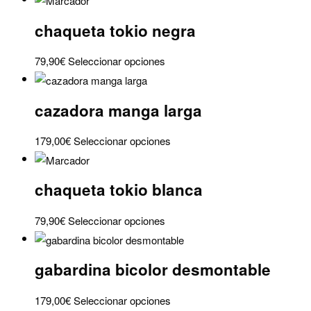
cantidad
chaqueta tokio negra
Este
79,90
€
Seleccionar opciones
producto
tiene
cazadora manga larga
múltiples
variantes.
Este
179,00
€
Seleccionar opciones
Las
producto
opciones
tiene
se
chaqueta tokio blanca
múltiples
pueden
variantes.
elegir
Este
79,90
€
Seleccionar opciones
Las
en
producto
opciones
la
tiene
se
gabardina bicolor desmontable
página
múltiples
pueden
de
variantes.
elegir
Este
179,00
€
Seleccionar opciones
producto
Las