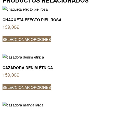
PRODUCTOS RELACIONADOS
CHAQUETA EFECTO PIEL ROSA
139,00
€
Este
SELECCIONAR OPCIONES
producto
tiene
múltiples
variantes.
Las
CAZADORA DENIM ÉTNICA
opciones
159,00
€
se
Este
pueden
SELECCIONAR OPCIONES
producto
elegir
tiene
en
múltiples
la
variantes.
página