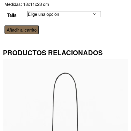
Medidas: 18x11x28 cm
Talla
bolso
Añadir al carrito
denim
mediano
cantidad
PRODUCTOS RELACIONADOS