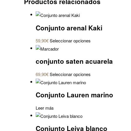
Productos relacionados
Conjunto arenal Kaki
Este
59,90
€
Seleccionar opciones
producto
tiene
conjunto saten acuarela
múltiples
variantes.
Este
69,90
€
Seleccionar opciones
Las
producto
opciones
tiene
se
Conjunto Lauren marino
múltiples
pueden
variantes.
elegir
Leer más
Las
en
opciones
la
se
Conjunto Leiva blanco
página