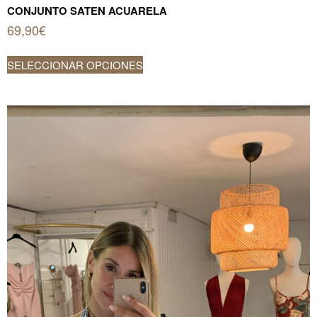
CONJUNTO SATEN ACUARELA
69,90
€
Este
SELECCIONAR OPCIONES
producto
tiene
múltiples
variantes.
Las
opciones
se
pueden
elegir
en
la
página
de
producto