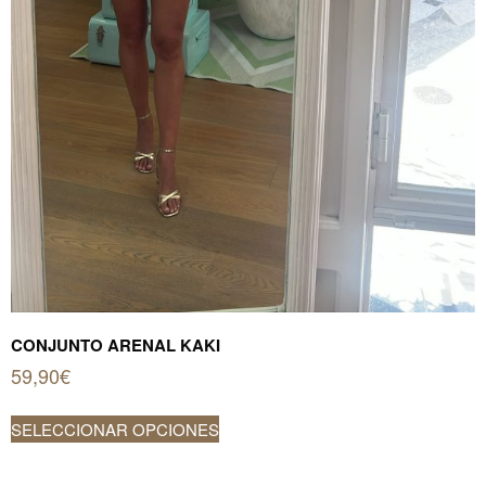
CONJUNTO ARENAL KAKI
59,90
€
Este
SELECCIONAR OPCIONES
producto
tiene