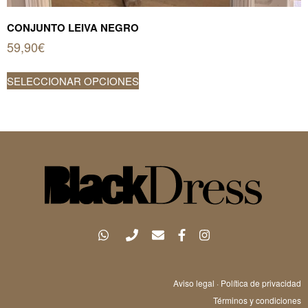
CONJUNTO LEIVA NEGRO
59,90
€
Este
SELECCIONAR OPCIONES
producto
tiene
múltiples
variantes.
Las
opciones
se
pueden
elegir
en
la
página
Aviso legal
·
Política de privacidad
de
Términos y condiciones