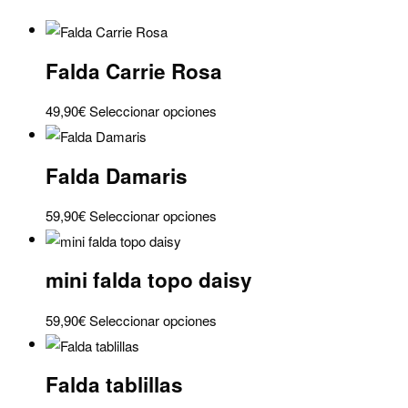
cantidad
Falda Carrie Rosa
Este
49,90
€
Seleccionar opciones
producto
tiene
Falda Damaris
múltiples
variantes.
Este
59,90
€
Seleccionar opciones
Las
producto
opciones
tiene
se
mini falda topo daisy
múltiples
pueden
variantes.
elegir
Este
59,90
€
Seleccionar opciones
Las
en
producto
opciones
la
tiene
se
Falda tablillas
página
múltiples
pueden
de