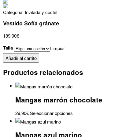
Categoria:
Invitada y cóctel
Vestido Sofía gránate
189,90
€
Talla
Limpiar
Vestido
Añadir al carrito
Sofía
Productos relacionados
gránate
cantidad
Mangas marrón chocolate
Este
29,90
€
Seleccionar opciones
producto
tiene
Mangas azul marino
múltiples