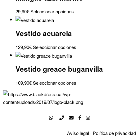
variantes.
Este
29,90
€
Seleccionar opciones
Las
producto
opciones
tiene
se
Vestido acuarela
múltiples
pueden
variantes.
elegir
Este
129,90
€
Seleccionar opciones
Las
en
producto
opciones
la
tiene
se
Vestido greace buganvilla
página
múltiples
pueden
de
variantes.
elegir
Este
109,90
€
Seleccionar opciones
producto
Las
en
producto
opciones
la
tiene
se
página
múltiples
pueden
de
variantes.
elegir
producto
Las
en
opciones
la
Aviso legal
·
Política de privacidad
se