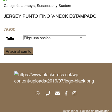
Categoria:
Jerseys, Sudaderas y Sueters
JERSEY PUNTO FINO V-NECK ESTAMPADO
79,90
€
Talla
jersey
Añadir al carrito
punto
fino
v-
neck
estampado
cantidad
Aviso legal
·
Política de privacidad