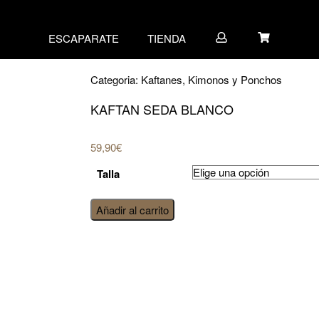
ESCAPARATE
TIENDA
Categoria:
Kaftanes, Kimonos y Ponchos
KAFTAN SEDA BLANCO
59,90
€
Talla
Kaftan
Añadir al carrito
seda
blanco
cantidad