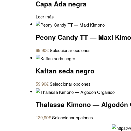
Capa Ada negra
Leer más
Peony Candy TT — Maxi Kim
Este
69,90
€
Seleccionar opciones
producto
tiene
Kaftan seda negro
múltiples
variantes.
Este
59,90
€
Seleccionar opciones
Las
producto
opciones
tiene
se
Thalassa Kimono — Algodón 
múltiples
pueden
variantes.
elegir
Este
139,90
€
Seleccionar opciones
Las
en
producto
opciones
la