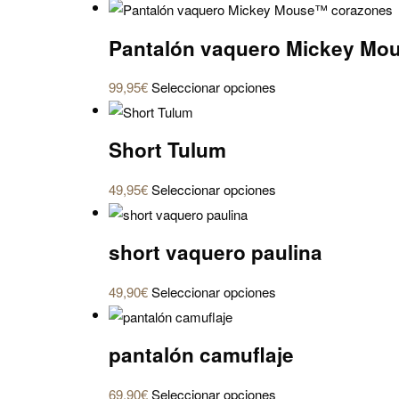
Pantalón vaquero Mickey Mo
Este
99,95
€
Seleccionar opciones
producto
tiene
Short Tulum
múltiples
variantes.
Este
49,95
€
Seleccionar opciones
Las
producto
opciones
tiene
se
short vaquero paulina
múltiples
pueden
variantes.
elegir
Este
49,90
€
Seleccionar opciones
Las
en
producto
opciones
la
tiene
se
pantalón camuflaje
página
múltiples
pueden
de
variantes.
elegir
Este
69,90
€
Seleccionar opciones
producto