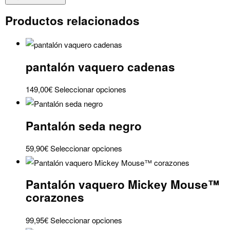
paradise
Productos relacionados
cantidad
pantalón vaquero cadenas
Este
149,00
€
Seleccionar opciones
producto
tiene
Pantalón seda negro
múltiples
variantes.
Este
59,90
€
Seleccionar opciones
Las
producto
opciones
tiene
se
Pantalón vaquero Mickey Mouse™
múltiples
pueden
corazones
variantes.
elegir
Las
en
Este
99,95
€
Seleccionar opciones
opciones
la