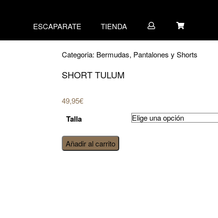
ESCAPARATE
TIENDA
Categoria:
Bermudas, Pantalones y Shorts
SHORT TULUM
49,95
€
Talla
Short
Añadir al carrito
Tulum
cantidad