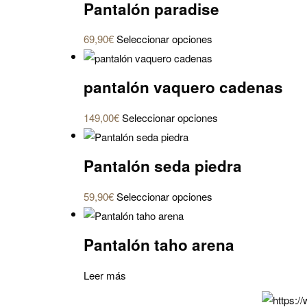
Pantalón paradise
Este
69,90
€
Seleccionar opciones
producto
tiene
pantalón vaquero cadenas
múltiples
variantes.
Este
149,00
€
Seleccionar opciones
Las
producto
opciones
tiene
se
Pantalón seda piedra
múltiples
pueden
variantes.
elegir
Este
59,90
€
Seleccionar opciones
Las
en
producto
opciones
la
tiene
se
Pantalón taho arena
página
múltiples
pueden
de
variantes.
elegir
Leer más
producto
Las
en
opciones
la