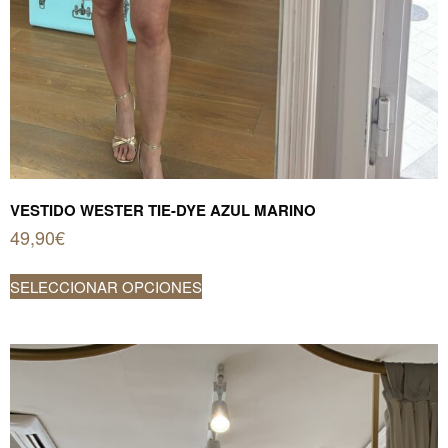
VESTIDO WESTER TIE-DYE AZUL MARINO
49,90
€
Este
SELECCIONAR OPCIONES
producto
tiene
múltiples
variantes.
Las
opciones
se