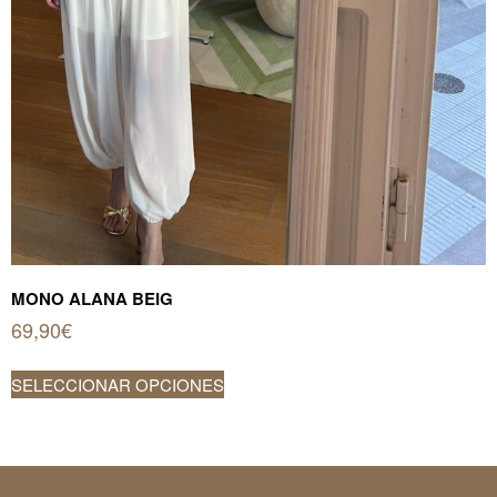
MONO ALANA BEIG
69,90
€
Este
SELECCIONAR OPCIONES
producto
tiene
múltiples
variantes.