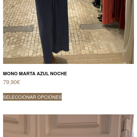
MONO MARTA AZUL NOCHE
79,90
€
Este
SELECCIONAR OPCIONES
producto
tiene
múltiples
variantes.
Las