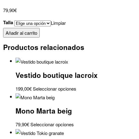
79,90
€
Talla
Limpiar
Mono
Añadir al carrito
Marta
Productos relacionados
azul
noche
cantidad
Vestido boutique lacroix
Este
199,00
€
Seleccionar opciones
producto
tiene
Mono Marta beig
múltiples
variantes.
Este
79,90
€
Seleccionar opciones
Las
producto
opciones