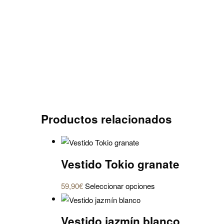
Productos relacionados
Vestido Tokio granate
Este
59,90
€
Seleccionar opciones
producto
tiene
Vestido jazmín blanco
múltiples