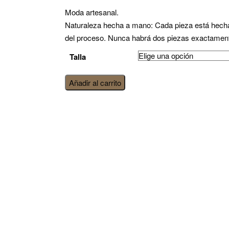
Moda artesanal.
Naturaleza hecha a mano: Cada pieza está hecha a
del proceso. Nunca habrá dos piezas exactament
Talla
vestido
Añadir al carrito
Amber
—
Helena
cantidad