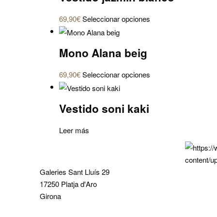
variantes.
Este
69,90
€
Seleccionar opciones
Las
producto
opciones
tiene
se
Mono Alana beig
múltiples
pueden
variantes.
elegir
Este
69,90
€
Seleccionar opciones
Las
en
producto
opciones
la
tiene
se
Vestido soni kaki
página
múltiples
pueden
de
variantes.
elegir
Leer más
producto
Las
en
opciones
la
se
página
pueden
Galeries Sant Lluís 29
de
elegir
17250 Platja d'Aro
producto
en
Girona
la