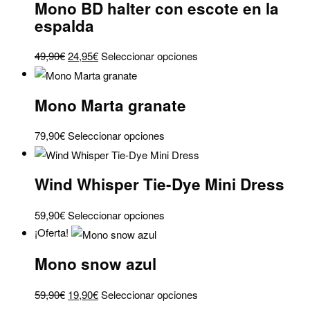
Mono BD halter con escote en la
espalda
El
El
Este
49,90
€
24,95
€
Seleccionar opciones
precio
precio
producto
original
actual
tiene
Mono Marta granate
era:
es:
múltiples
49,90€.
24,95€.
variantes.
Este
79,90
€
Seleccionar opciones
Las
producto
opciones
tiene
se
Wind Whisper Tie-Dye Mini Dress
múltiples
pueden
variantes.
elegir
Este
59,90
€
Seleccionar opciones
Las
en
producto
¡Oferta!
opciones
la
tiene
se
Mono snow azul
página
múltiples
pueden
de
variantes.
elegir
El
El
Este
59,90
€
19,90
€
Seleccionar opciones
producto
Las
en