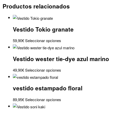
Productos relacionados
blanco
cantidad
Vestido Tokio granate
Este
59,90
€
Seleccionar opciones
producto
tiene
Vestido wester tie-dye azul marino
múltiples
variantes.
Este
49,90
€
Seleccionar opciones
Las
producto
opciones
tiene
se
vestido estampado floral
múltiples
pueden
variantes.
elegir
Este
89,95
€
Seleccionar opciones
Las
en
producto
opciones
la
tiene
se