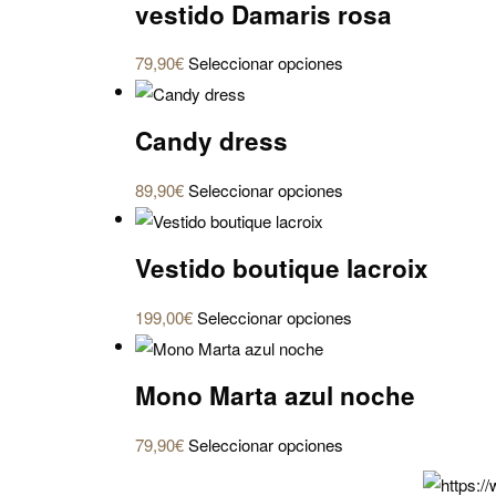
vestido Damaris rosa
Este
79,90
€
Seleccionar opciones
producto
tiene
Candy dress
múltiples
variantes.
Este
89,90
€
Seleccionar opciones
Las
producto
opciones
tiene
se
Vestido boutique lacroix
múltiples
pueden
variantes.
elegir
Este
199,00
€
Seleccionar opciones
Las
en
producto
opciones
la
tiene
se
Mono Marta azul noche
página
múltiples
pueden
de
variantes.
elegir
Este
79,90
€
Seleccionar opciones
producto
Las
en
producto
opciones
la