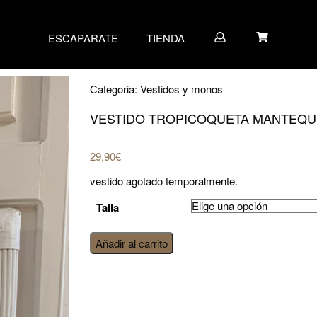
ESCAPARATE
TIENDA
Categoria:
Vestidos y monos
VESTIDO TROPICOQUETA MANTEQU
29,90
€
vestido agotado temporalmente.
Talla
Vestido
Añadir al carrito
tropicoqueta
mantequilla
cantidad