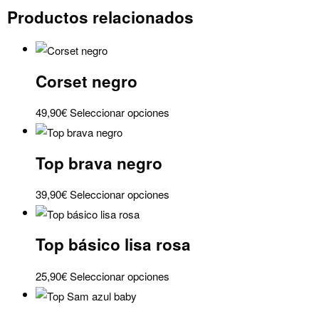
Productos relacionados
cantidad
Corset negro
Este
49,90
€
Seleccionar opciones
producto
tiene
Top brava negro
múltiples
variantes.
Este
39,90
€
Seleccionar opciones
Las
producto
opciones
tiene
se
Top básico lisa rosa
múltiples
pueden
variantes.
elegir
Este
25,90
€
Seleccionar opciones
Las
en
producto
opciones
la
tiene
se