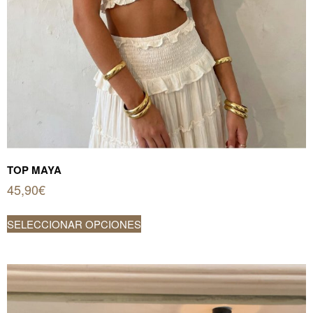
TOP MAYA
45,90
€
Este
SELECCIONAR OPCIONES
producto
tiene
múltiples
variantes.
Las