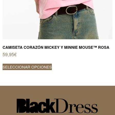
CAMISETA CORAZÓN MICKEY Y MINNIE MOUSE™ ROSA
59,95
€
Este
SELECCIONAR OPCIONES
producto
tiene
múltiples
variantes.
Las
opciones
se
pueden