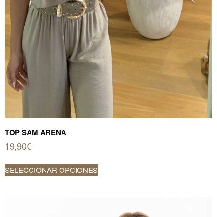
TOP SAM ARENA
19,90
€
Este
SELECCIONAR OPCIONES
producto
tiene
múltiples
variantes.