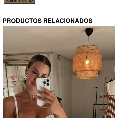
tango
halter
blanco
PRODUCTOS RELACIONADOS
cantidad