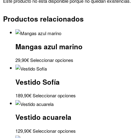
Este producto no está disponible porque no quedan existencias.
Productos relacionados
Mangas azul marino
Este
29,90
€
Seleccionar opciones
producto
tiene
Vestido Sofía
múltiples
variantes.
Este
189,90
€
Seleccionar opciones
Las
producto
opciones
tiene
se
Vestido acuarela
múltiples
pueden
variantes.
elegir
Este
129,90
€
Seleccionar opciones
Las
en