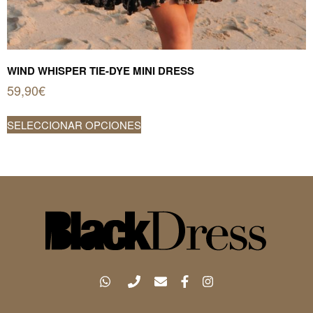
WIND WHISPER TIE-DYE MINI DRESS
59,90
€
Este
SELECCIONAR OPCIONES
producto
tiene
múltiples
variantes.
Las
opciones
se
pueden
elegir
en
la