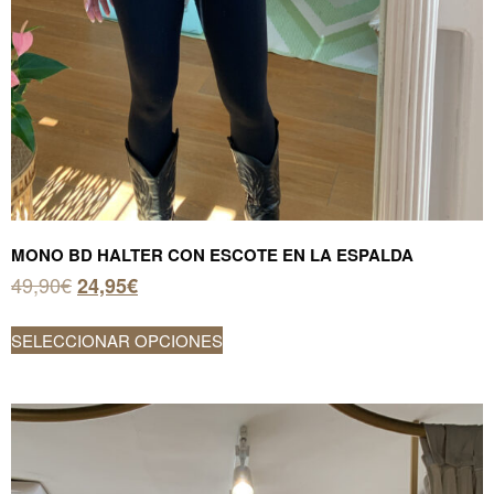
MONO BD HALTER CON ESCOTE EN LA ESPALDA
El
El
49,90
€
24,95
€
precio
precio
Este
original
actual
SELECCIONAR OPCIONES
producto
era:
es:
tiene
49,90€.
24,95€.
múltiples
variantes.
Las
opciones