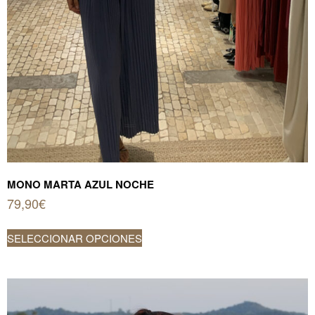
MONO MARTA AZUL NOCHE
79,90
€
Este
SELECCIONAR OPCIONES
producto
tiene
múltiples
variantes.
Las