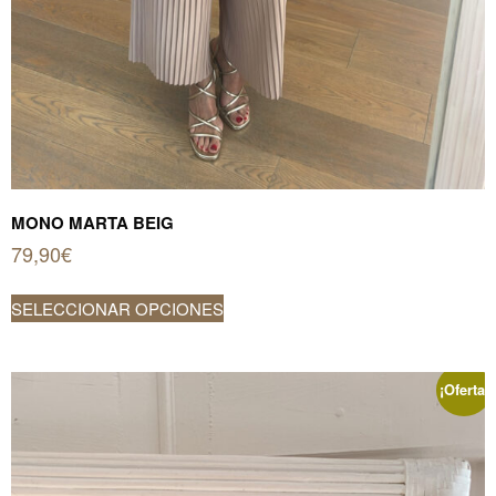
MONO MARTA BEIG
79,90
€
Este
SELECCIONAR OPCIONES
producto
tiene
múltiples
¡Oferta!
variantes.
Las
opciones
se