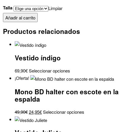
Talla
Limpiar
Mono
Añadir al carrito
Marta
Productos relacionados
granate
cantidad
Vestido índigo
Este
69,90
€
Seleccionar opciones
producto
¡Oferta!
tiene
Mono BD halter con escote en la
múltiples
espalda
variantes.
Las
El
El
Este
49,90
€
24,95
€
Seleccionar opciones
opciones
precio
precio
producto
se
original
actual
tiene
pueden