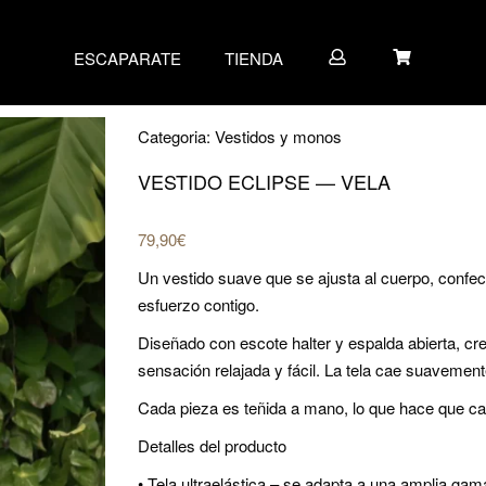
ESCAPARATE
TIENDA
Categoria:
Vestidos y monos
VESTIDO ECLIPSE — VELA
79,90
€
Un vestido suave que se ajusta al cuerpo, con
esfuerzo contigo.
Diseñado con escote halter y espalda abierta, cr
sensación relajada y fácil. La tela cae suavement
Cada pieza es teñida a mano, lo que hace que ca
Detalles del producto
• Tela ultraelástica – se adapta a una amplia gam