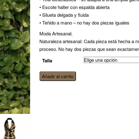
• Escote halter con espalda abierta
• Silueta delgada y fluida
• Teñido a mano – no hay dos piezas iguales
Moda Artesanal.
Naturaleza artesanal: Cada pieza está hecha a man
proceso. No hay dos piezas que sean exactament
Talla
vestido
Añadir al carrito
Eclipse
—
Vela
cantidad