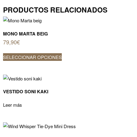
dye
PRODUCTOS RELACIONADOS
azul
marino
cantidad
MONO MARTA BEIG
79,90
€
Este
SELECCIONAR OPCIONES
producto
tiene
múltiples
variantes.
Las
VESTIDO SONI KAKI
opciones
Leer más
se
pueden
elegir
en
la