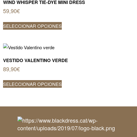
WIND WHISPER TIE-DYE MINI DRESS
página
59,90
€
de
Este
producto
SELECCIONAR OPCIONES
producto
tiene
múltiples
variantes.
Las
VESTIDO VALENTINO VERDE
opciones
89,90
€
se
Este
pueden
SELECCIONAR OPCIONES
producto
elegir
tiene
en
múltiples
la
variantes.
página
Las
de
opciones
producto
se