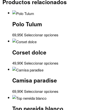
Productos relacionados
taho
camel
cantidad
Polo Tulum
Este
69,95
€
Seleccionar opciones
producto
tiene
Corset dolce
múltiples
variantes.
Este
49,90
€
Seleccionar opciones
Las
producto
opciones
tiene
se
Camisa paradise
múltiples
pueden
variantes.
elegir
Este
69,90
€
Seleccionar opciones
Las
en
producto
opciones
la
tiene
se
Top nereida blanco
página
múltiples